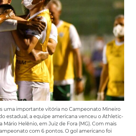
ais uma importante vitória no Campeonato Mineiro
do estadual, a equipe americana venceu o Athletic-
sta Mário Helênio, em Juiz de Fora (MG). Com mais
 campeonato com 6 pontos. O gol americano foi