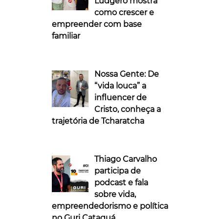
Ludgero mostra
como crescer e
empreender com base
familiar
Nossa Gente: De
“vida louca” a
influencer de
Cristo, conheça a
trajetória de Tcharatcha
Thiago Carvalho
participa de
podcast e fala
sobre vida,
empreendedorismo e política
no Guri Cataguá