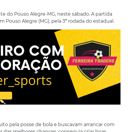
e do Pouso Alegre-MG, neste sábado. A partida
 em Pouso Alegre (MG), pela 3ª rodada do estadual.
uito pela posse de bola e buscavam arrancar com
or das melhores chances, conseguia criar boas