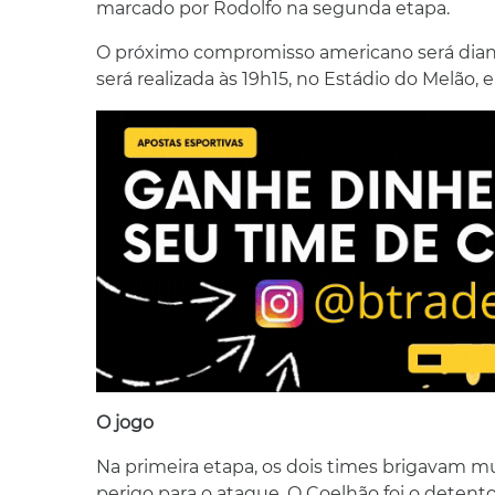
marcado por Rodolfo na segunda etapa.
O próximo compromisso americano será diant
será realizada às 19h15, no Estádio do Melão,
O jogo
Na primeira etapa, os dois times brigavam m
perigo para o ataque. O Coelhão foi o detent