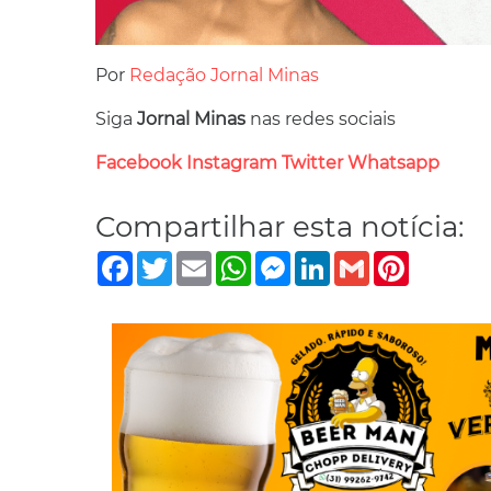
Por
Redação Jornal Minas
Siga
Jornal Minas
nas redes sociais
Facebook
Instagram
Twitter
Whatsapp
Compartilhar esta notícia:
Facebook
Twitter
Email
WhatsApp
Messenger
LinkedIn
Gmail
Pinterest