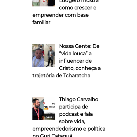
Ludgero mostra
como crescer e
empreender com base
familiar
Nossa Gente: De
“vida louca” a
influencer de
Cristo, conheça a
trajetória de Tcharatcha
Thiago Carvalho
participa de
podcast e fala
sobre vida,
empreendedorismo e política
no Guri Cataguá