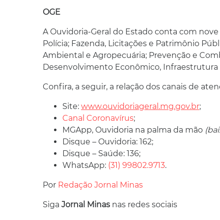
OGE
A Ouvidoria-Geral do Estado conta com nove o
Polícia; Fazenda, Licitações e Patrimônio Púb
Ambiental e Agropecuária; Prevenção e Comb
Desenvolvimento Econômico, Infraestrutura 
Confira, a seguir, a relação dos canais de a
Site:
www.ouvidoriageral.mg.gov.br
;
Canal Coronavírus
;
MGApp, Ouvidoria na palma da mão
(bai
Disque – Ouvidoria: 162;
Disque – Saúde: 136;
WhatsApp:
(31) 99802.9713
.
Por
Redação Jornal Minas
Siga
Jornal Minas
nas redes sociais