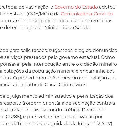
stratégia de vacinação, o
Governo do Estado
adotou
al do Estado (OGE/MG) e da
Controladoria-Geral do
 rigorosamente, seja garantido o cumprimento das
me determinação do Ministério da Saúde.
ada para solicitações, sugestões, elogios, denúncias
os serviços prestados pelo governo estadual. Como
sponsável pela interlocução entre o cidadão mineiro
ifestações da população mineira e encaminha aos
ências. O procedimento é o mesmo com relação aos
cinação, a partir do Canal Coronavírus.
be o julgamento administrativo e penalização dos
esrespeito à ordem prioritária de vacinação contra a
lores fundamentais da conduta ética (Decreto n°
(CR/88), é passível de responsabilização por
al em detrimento da dignidade da função” (217, IV).