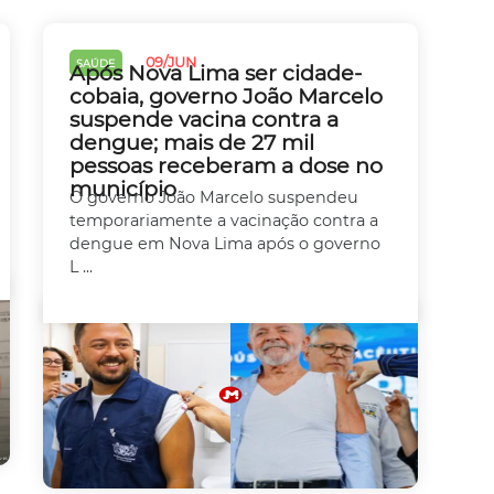
09/JUN
SAÚDE
Após Nova Lima ser cidade-
cobaia, governo João Marcelo
suspende vacina contra a
dengue; mais de 27 mil
pessoas receberam a dose no
município
O governo João Marcelo suspendeu
temporariamente a vacinação contra a
dengue em Nova Lima após o governo
L ...