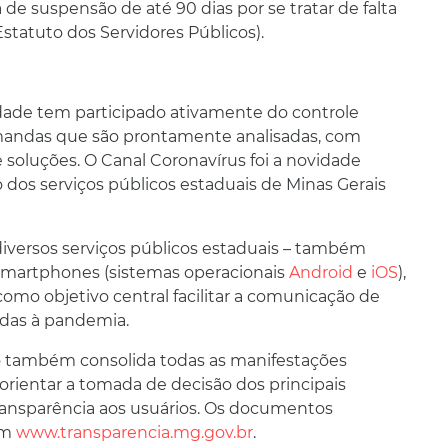
a de suspensão de até 90 dias por se tratar de falta
(Estatuto dos Servidores Públicos).
dade tem participado ativamente do controle
mandas que são prontamente analisadas, com
e soluções. O Canal Coronavírus foi a novidade
ão dos serviços públicos estaduais de Minas Gerais
 diversos serviços públicos estaduais – também
 smartphones (sistemas operacionais
Android
e
iOS
),
omo objetivo central facilitar a comunicação de
adas à pandemia.
do também consolida todas as manifestações
 orientar a tomada de decisão dos principais
transparência aos usuários. Os documentos
em
www.transparencia.mg.gov.br
.