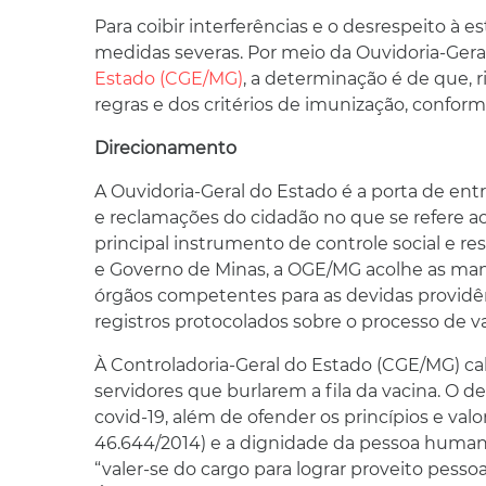
Para coibir interferências e o desrespeito à e
medidas severas. Por meio da Ouvidoria-Ger
Estado (CGE/MG)
, a determinação é de que,
regras e dos critérios de imunização, confor
Direcionamento
A Ouvidoria-Geral do Estado é a porta de entr
e reclamações do cidadão no que se refere a
principal instrumento de controle social e re
e Governo de Minas, a OGE/MG acolhe as man
órgãos competentes para as devidas provid
registros protocolados sobre o processo de va
À Controladoria-Geral do Estado (CGE/MG) ca
servidores que burlarem a fila da vacina. O d
covid-19, além de ofender os princípios e va
46.644/2014) e a dignidade da pessoa humana 
“valer-se do cargo para lograr proveito pesso