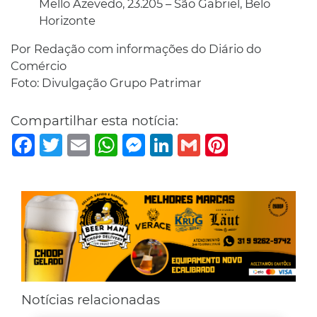
Mello Azevedo, 23.205 – São Gabriel, Belo
Horizonte
Por Redação com informações do Diário do
Comércio
Foto: Divulgação Grupo Patrimar
Compartilhar esta notícia:
Facebook
Twitter
Email
WhatsApp
Messenger
LinkedIn
Gmail
Pinterest
Notícias relacionadas