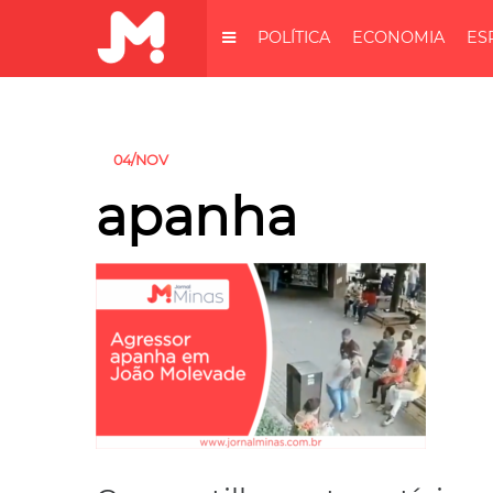
POLÍTICA
ECONOMIA
ES
04/NOV
apanha