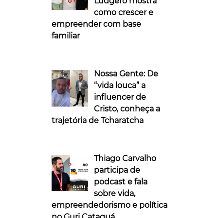
Ludgero mostra
como crescer e
empreender com base
familiar
Nossa Gente: De
“vida louca” a
influencer de
Cristo, conheça a
trajetória de Tcharatcha
Thiago Carvalho
participa de
podcast e fala
sobre vida,
empreendedorismo e política
no Guri Cataguá