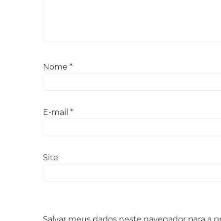
Nome
*
E-mail
*
Site
Salvar meus dados neste navegador para a p