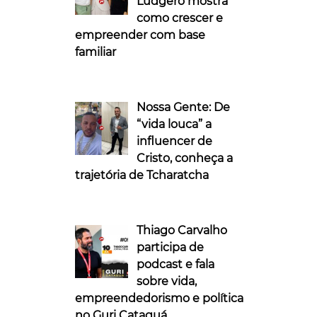
Ludgero mostra
como crescer e
empreender com base
familiar
Nossa Gente: De
“vida louca” a
influencer de
Cristo, conheça a
trajetória de Tcharatcha
Thiago Carvalho
participa de
podcast e fala
sobre vida,
empreendedorismo e política
no Guri Cataguá