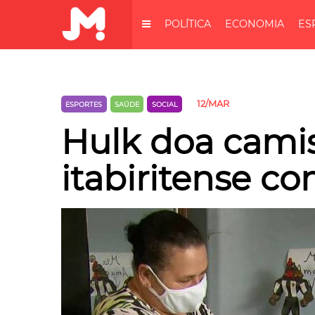
POLÍTICA
ECONOMIA
ES
12/MAR
ESPORTES
SAÚDE
SOCIAL
Hulk doa camis
itabiritense c