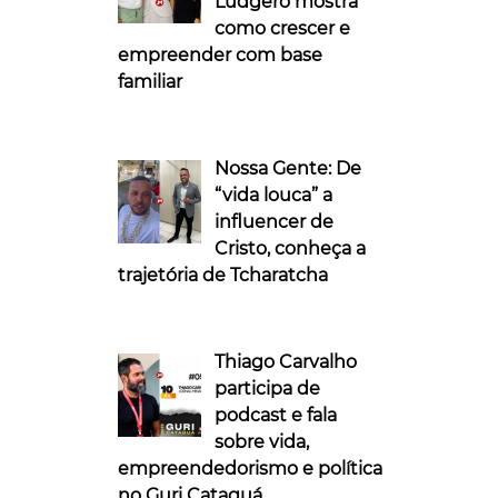
Ludgero mostra
como crescer e
empreender com base
familiar
Nossa Gente: De
“vida louca” a
influencer de
Cristo, conheça a
trajetória de Tcharatcha
Thiago Carvalho
participa de
podcast e fala
sobre vida,
empreendedorismo e política
no Guri Cataguá