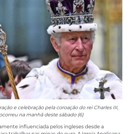
ção e celebração pela coroação do rei Charles III,
 ocorreu na manhã deste sábado (6)
amente influenciada pelos ingleses desde a
a trabalhar nas minas de ouro. A Igreja Anglicana