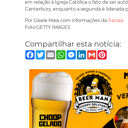
em relação à Igreja Católica o fato de ser aut
Canterbury, enquanto a segunda é liderada 
Por Gisele Maia com informações da
Itatiaia
Foto:GETTY IMAGES
Compartilhar esta notícia:
Facebook
Twitter
Email
WhatsApp
Messenger
LinkedIn
Gmail
Pinterest