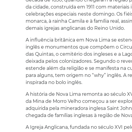
da cidade, construída em 1911 com materiais 
celebrações especiais neste domingo. Os fi
monarca, à rainha Camila e à família real, assi
demais igrejas anglicanas do Reino Unido.
A influência britânica em Nova Lima se estend
inglês e monumentos que compõem o Circuit
das Quintas, o cemitério dos ingleses e a Lag
deixada pelos colonizadores. Segundo o rever
estende além da religião e se manifesta na cu
para alguns, tem origem no “why” inglês. A r
inspirada no bolo inglês.
A história de Nova Lima remonta ao século XV
da Mina de Morro Velho começou a ser explor
adquirida pela mineradora inglesa Saint Joh
chegada de famílias inglesas à região de Nov
A Igreja Anglicana, fundada no século XVI pel