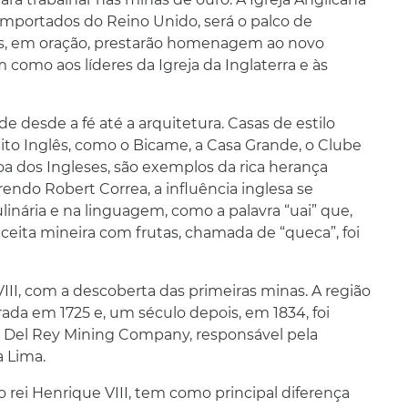
importados do Reino Unido, será o palco de
éis, em oração, prestarão homenagem ao novo
m como aos líderes da Igreja da Inglaterra e às
e desde a fé até a arquitetura. Casas de estilo
o Inglês, como o Bicame, a Casa Grande, o Clube
oa dos Ingleses, são exemplos da rica herança
endo Robert Correa, a influência inglesa se
linária e na linguagem, como a palavra “uai” que,
eceita mineira com frutas, chamada de “queca”, foi
III, com a descoberta das primeiras minas. A região
ada em 1725 e, um século depois, em 1834, foi
n Del Rey Mining Company, responsável pela
a Lima.
o rei Henrique VIII, tem como principal diferença