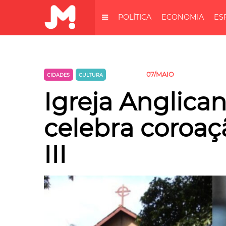
POLÍTICA
ECONOMIA
ES
07/MAIO
CIDADES
CULTURA
MUNDO
Igreja Anglica
celebra coroaç
III