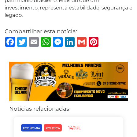
patrimônio brasileiro. Mais do que um
investimento, representa estabilidade, segurança e
legado.
Compartilhar esta notícia:
Facebook
Twitter
Email
WhatsApp
Messenger
LinkedIn
Gmail
Pinterest
Notícias relacionadas
14/JUL
ECONOMIA
POLÍTICA