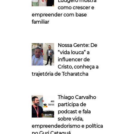
Ludgero mostra
como crescer e
empreender com base
familiar
Nossa Gente: De
“vida louca” a
influencer de
Cristo, conheça a
trajetória de Tcharatcha
Thiago Carvalho
participa de
podcast e fala
sobre vida,
empreendedorismo e política
no Guri Cataguá