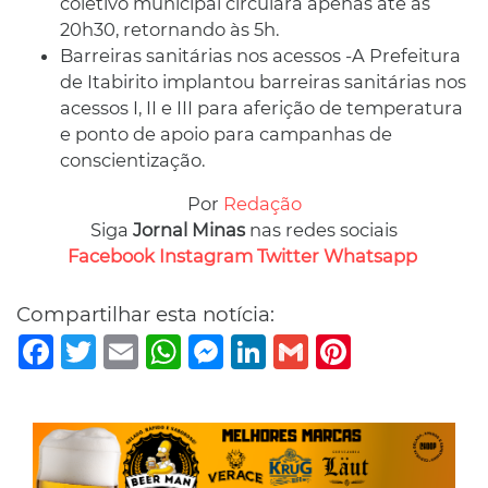
coletivo municipal circulará apenas até as
20h30, retornando às 5h.
Barreiras sanitárias nos acessos -A Prefeitura
de Itabirito implantou barreiras sanitárias nos
acessos I, II e III para aferição de temperatura
e ponto de apoio para campanhas de
conscientização.
Por
Redação
Siga
Jornal Minas
nas redes sociais
Facebook
Instagram
Twitter
Whatsapp
Compartilhar esta notícia:
Facebook
Twitter
Email
WhatsApp
Messenger
LinkedIn
Gmail
Pinterest