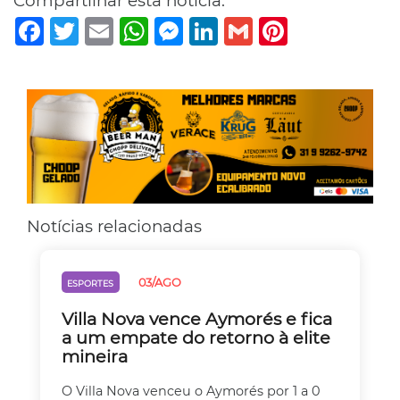
Compartilhar esta notícia:
Facebook
Twitter
Email
WhatsApp
Messenger
LinkedIn
Gmail
Pinterest
Notícias relacionadas
03/AGO
ESPORTES
Villa Nova vence Aymorés e fica
a um empate do retorno à elite
mineira
O Villa Nova venceu o Aymorés por 1 a 0