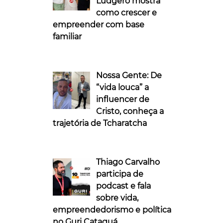
Ludgero mostra
como crescer e
empreender com base
familiar
Nossa Gente: De
“vida louca” a
influencer de
Cristo, conheça a
trajetória de Tcharatcha
Thiago Carvalho
participa de
podcast e fala
sobre vida,
empreendedorismo e política
no Guri Cataguá