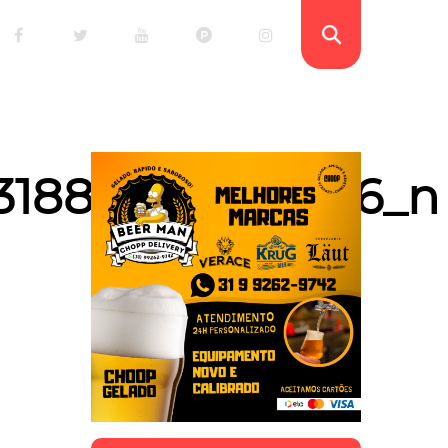
931884953289586_n