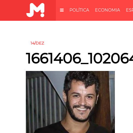
POLÍTICA
ECONOMIA
ES
14/DEZ
1661406_10206