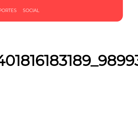
PORTES
SOCIAL
401816183189_989