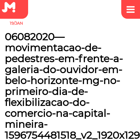
19/JAN
06082020—
movimentacao-de-
pedestres-em-frente-a-
galeria-do-ouvidor-em-
belo-horizonte-mg-no-
primeiro-dia-de-
flexibilizacao-do-
comercio-na-capital-
mineira-
1596754481518_v2_1920x12