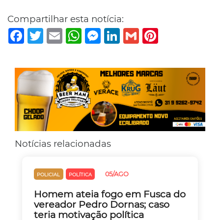
Compartilhar esta notícia:
Facebook
Twitter
Email
WhatsApp
Messenger
LinkedIn
Gmail
Pinterest
Notícias relacionadas
05/AGO
POLICIAL
POLÍTICA
Homem ateia fogo em Fusca do
vereador Pedro Dornas; caso
teria motivação política