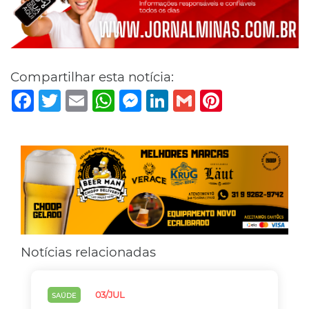
Compartilhar esta notícia:
Facebook
Twitter
Email
WhatsApp
Messenger
LinkedIn
Gmail
Pinterest
Notícias relacionadas
03/JUL
SAÚDE