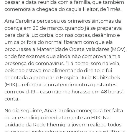
passar a data reunida com a família, que também
comemora a chegada do caçula Heitor, de 1 mês.
Ana Carolina percebeu os primeiros sintomas da
doença em 20 de março, quando já se preparava
para dar à luz: coriza, dor nas costas, desânimo e
um calor fora do normal fizeram com que ela
procurasse a Maternidade Odete Valadares (MOV),
onde fez exames que ainda não comprovaram a
presença do coronavírus. “Lá, tomei soro na veia,
pois não estava me alimentando direito, e fui
orientada a procurar o Hospital Júlia Kubitschek
(HJK) – referência no atendimento a gestantes
com covid-19 – caso não melhorasse em 48 horas”,
conta.
No dia seguinte, Ana Carolina começou a ter falta
de ar e se dirigiu imediatamente ao HJK. Na
unidade da Rede Fhemig, a jovem realizou todos
os exames, incluindo novamente o da covid-19 que,