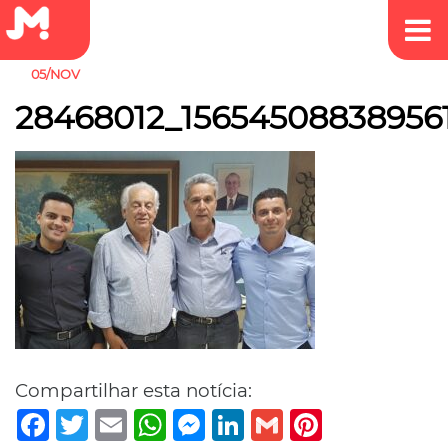
05/NOV
28468012_15654508838956
Compartilhar esta notícia:
Facebook
Twitter
Email
WhatsApp
Messenger
LinkedIn
Gmail
Pinterest