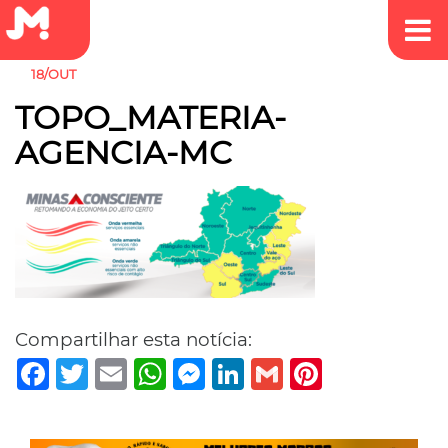
18/OUT
TOPO_MATERIA-
AGENCIA-MC
Compartilhar esta notícia:
Facebook
Twitter
Email
WhatsApp
Messenger
LinkedIn
Gmail
Pinterest