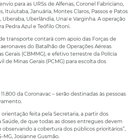
envio para as URSs de Alfenas, Coronel Fabriciano,
, Ituiutaba, Januária, Montes Claros, Passos e Patos
, Uberaba, Uberlândia, Unaí e Varginha. A operação
a Pedra Azul e Teófilo Otoni.
 de transporte contará com apoio das Forças de
s aeronaves do Batalhão de Operações Aéreas
 Gerais (CBMMG), e efetivo terrestre da Polícia
ivil de Minas Gerais (PCMG) para escolta dos
 11.800 da Coronavac – serão destinadas às pessoas
lvamento.
ientação feita pela Secretaria, a partir dos
da Saúde, de que todas as doses entregues devem
bservando a cobertura dos públicos prioritários”,
ES-MG, Josianne Gusmão.