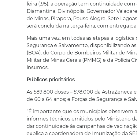
feira (3/5), a operação tem continuidade com 
Diamantina, Divinópolis, Governador Valadares
de Minas, Pirapora, Pouso Alegre, Sete Lagoas
será concluída na terça-feira, com entrega par
Mais uma vez, em todas as etapas a logística
Segurança e Salvamento, disponibilizando a
(BOA), do Corpo de Bombeiros Militar de Minas
Militar de Minas Gerais (PMMG) e da Polícia C
insumos.
Públicos prioritários
As 589.800 doses – 578.000 da AstraZeneca e
de 60 a 64 anos; e Forças de Segurança e Sa
“É importante que os municípios observem a or
informes técnicos emitidos pelo Ministério 
dar continuidade às campanhas de vacinação o
explica a coordenadora de Imunização da S