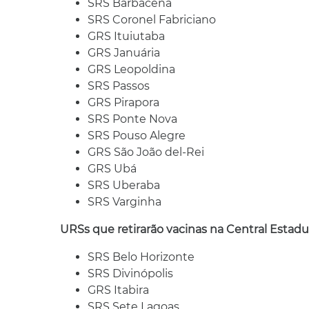
SRS Barbacena
SRS Coronel Fabriciano
GRS Ituiutaba
GRS Januária
GRS Leopoldina
SRS Passos
GRS Pirapora
SRS Ponte Nova
SRS Pouso Alegre
GRS São João del-Rei
GRS Ubá
SRS Uberaba
SRS Varginha
URSs que retirarão vacinas na Central Estadu
SRS Belo Horizonte
SRS Divinópolis
GRS Itabira
SRS Sete Lagoas