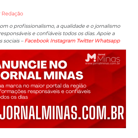
r
Redação
m o profissionalismo, a qualidade e o jornalismo
ponsáveis ​​e confiáveis ​​todos os dias. Apoie a
 sociais –
Facebook
Instagram
Twitter
Whatsapp