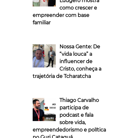
Ludgero mostra
como crescer e
empreender com base
familiar
Nossa Gente: De
“vida louca” a
influencer de
Cristo, conheça a
trajetória de Tcharatcha
Thiago Carvalho
participa de
podcast e fala
sobre vida,
empreendedorismo e política
no Guri Cataguá