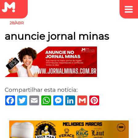
28/ABR
anuncie jornal minas
Compartilhar esta notícia:
Facebook
Twitter
Email
WhatsApp
Messenger
LinkedIn
Gmail
Pinterest