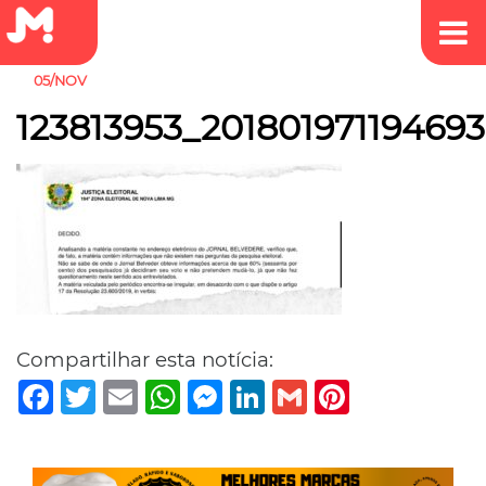
05/NOV
123813953_20180197119469
Compartilhar esta notícia:
Facebook
Twitter
Email
WhatsApp
Messenger
LinkedIn
Gmail
Pinterest