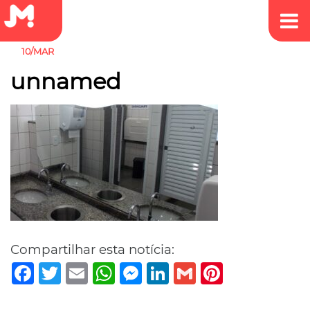
10/MAR
unnamed
Compartilhar esta notícia:
Facebook
Twitter
Email
WhatsApp
Messenger
LinkedIn
Gmail
Pinterest