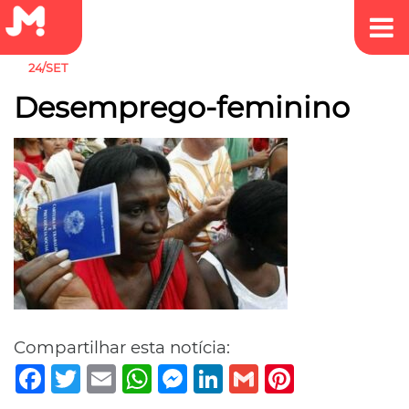
24/SET
Desemprego-feminino
Compartilhar esta notícia:
Facebook
Twitter
Email
WhatsApp
Messenger
LinkedIn
Gmail
Pinterest