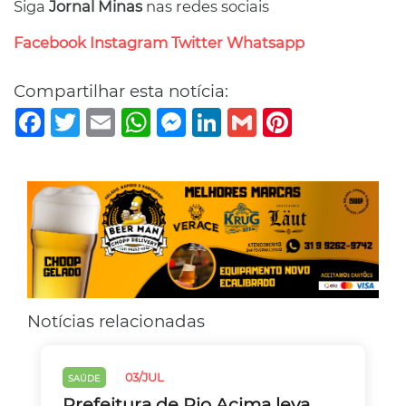
Siga
Jornal Minas
nas redes sociais
Facebook
Instagram
Twitter
Whatsapp
Compartilhar esta notícia:
Facebook
Twitter
Email
WhatsApp
Messenger
LinkedIn
Gmail
Pinterest
Notícias relacionadas
03/JUL
SAÚDE
Prefeitura de Rio Acima leva