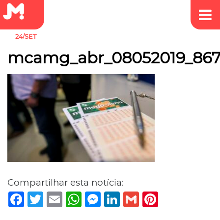
24/SET
mcamg_abr_08052019_867
Compartilhar esta notícia:
Facebook
Twitter
Email
WhatsApp
Messenger
LinkedIn
Gmail
Pinterest