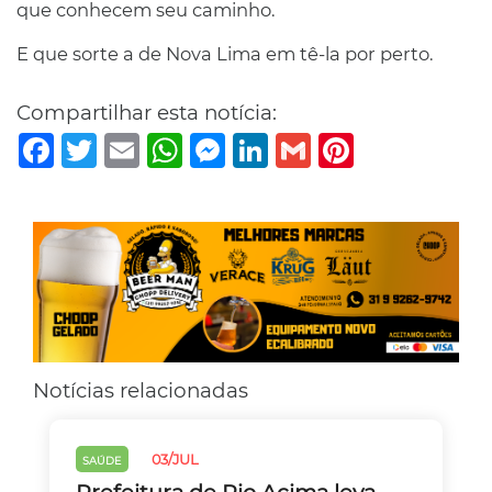
que conhecem seu caminho.
E que sorte a de Nova Lima em tê-la por perto.
Compartilhar esta notícia:
Facebook
Twitter
Email
WhatsApp
Messenger
LinkedIn
Gmail
Pinterest
Notícias relacionadas
03/JUL
SAÚDE
Prefeitura de Rio Acima leva