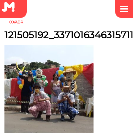
09/ABR
121505192_33710163463157