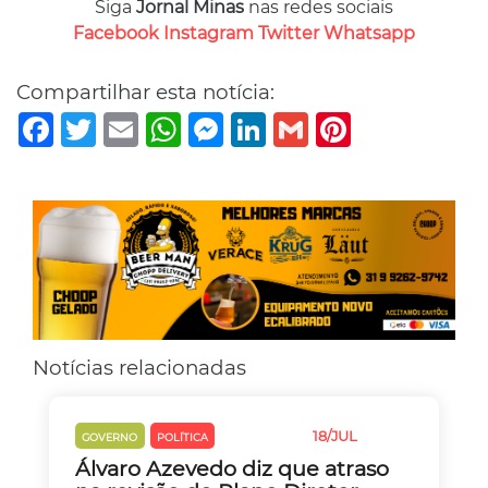
Siga
Jornal Minas
nas redes sociais
Facebook
Instagram
Twitter
Whatsapp
Compartilhar esta notícia:
Facebook
Twitter
Email
WhatsApp
Messenger
LinkedIn
Gmail
Pinterest
Notícias relacionadas
18/JUL
GOVERNO
POLÍTICA
TRÂNSITO
Álvaro Azevedo diz que atraso