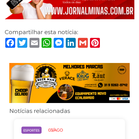
Compartilhar esta notícia:
Facebook
Twitter
Email
WhatsApp
Messenger
LinkedIn
Gmail
Pinterest
Notícias relacionadas
03/AGO
ESPORTES