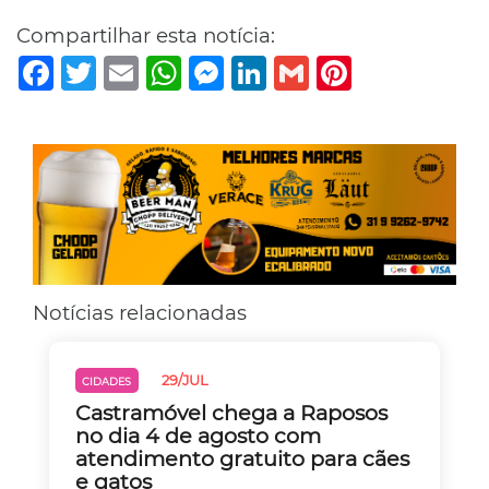
Compartilhar esta notícia:
Facebook
Twitter
Email
WhatsApp
Messenger
LinkedIn
Gmail
Pinterest
Notícias relacionadas
29/JUL
CIDADES
Castramóvel chega a Raposos
no dia 4 de agosto com
atendimento gratuito para cães
e gatos