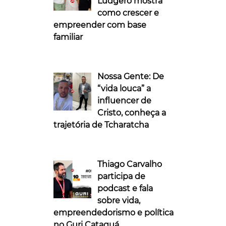
Ludgero mostra
como crescer e
empreender com base
familiar
Nossa Gente: De
“vida louca” a
influencer de
Cristo, conheça a
trajetória de Tcharatcha
Thiago Carvalho
participa de
podcast e fala
sobre vida,
empreendedorismo e política
no Guri Cataguá