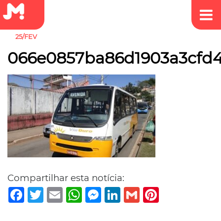
25/FEV
066e0857ba86d1903a3cfd
Compartilhar esta notícia:
Facebook
Twitter
Email
WhatsApp
Messenger
LinkedIn
Gmail
Pinterest