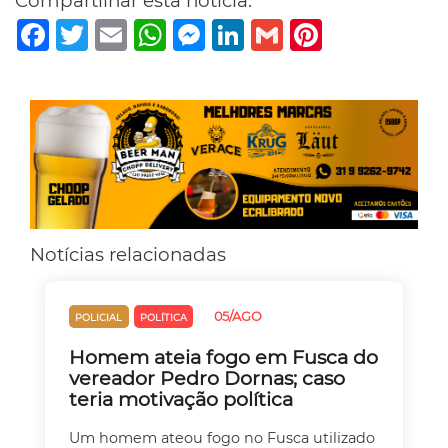
Compartilhar esta notícia:
Facebook
Twitter
Email
WhatsApp
Messenger
LinkedIn
Gmail
Pinterest
Notícias relacionadas
05/AGO
POLICIAL
POLÍTICA
Homem ateia fogo em Fusca do
vereador Pedro Dornas; caso
teria motivação política
Um homem ateou fogo no Fusca utilizado