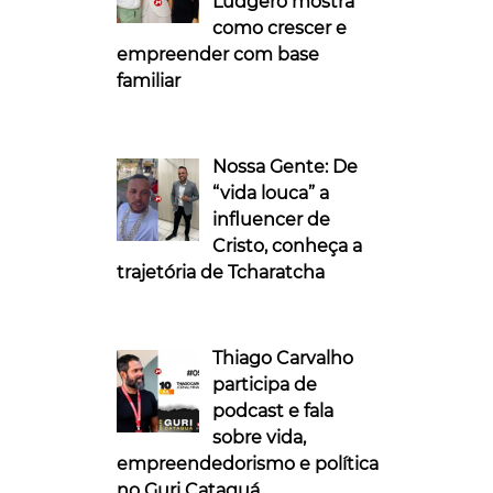
Ludgero mostra
como crescer e
empreender com base
familiar
Nossa Gente: De
“vida louca” a
influencer de
Cristo, conheça a
trajetória de Tcharatcha
Thiago Carvalho
participa de
podcast e fala
sobre vida,
empreendedorismo e política
no Guri Cataguá