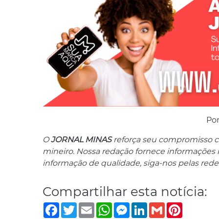
Po
O
JORNAL MINAS
reforça seu compromisso co
mineiro. Nossa redação fornece informações res
informação de qualidade, siga-nos pelas redes
Compartilhar esta notícia:
Facebook
Twitter
Email
WhatsApp
Messenger
LinkedIn
Gmail
Pinterest