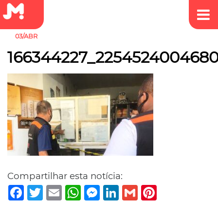
03/ABR
166344227_2254524004680
Compartilhar esta notícia:
Facebook
Twitter
Email
WhatsApp
Messenger
LinkedIn
Gmail
Pinterest