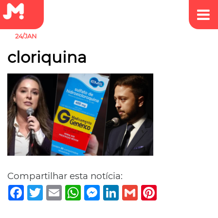
24/JAN
cloriquina
Compartilhar esta notícia:
Facebook
Twitter
Email
WhatsApp
Messenger
LinkedIn
Gmail
Pinterest