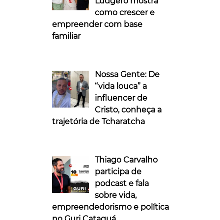
Ludgero mostra
como crescer e
empreender com base
familiar
Nossa Gente: De
“vida louca” a
influencer de
Cristo, conheça a
trajetória de Tcharatcha
Thiago Carvalho
participa de
podcast e fala
sobre vida,
empreendedorismo e política
no Guri Cataguá