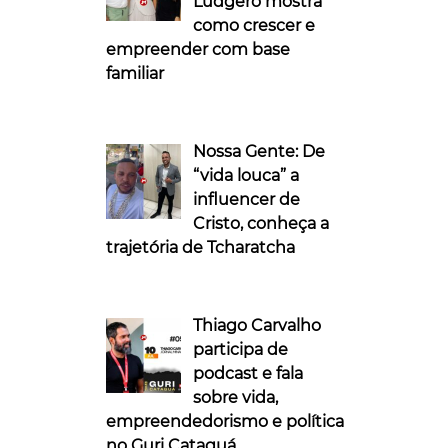
Ludgero mostra
como crescer e
empreender com base
familiar
Nossa Gente: De
“vida louca” a
influencer de
Cristo, conheça a
trajetória de Tcharatcha
Thiago Carvalho
participa de
podcast e fala
sobre vida,
empreendedorismo e política
no Guri Cataguá