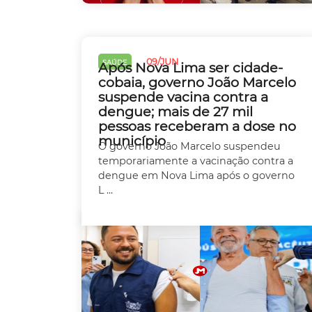
09/JUN
SAÚDE
Após Nova Lima ser cidade-
cobaia, governo João Marcelo
suspende vacina contra a
dengue; mais de 27 mil
pessoas receberam a dose no
município
O governo João Marcelo suspendeu
temporariamente a vacinação contra a
dengue em Nova Lima após o governo
L ...