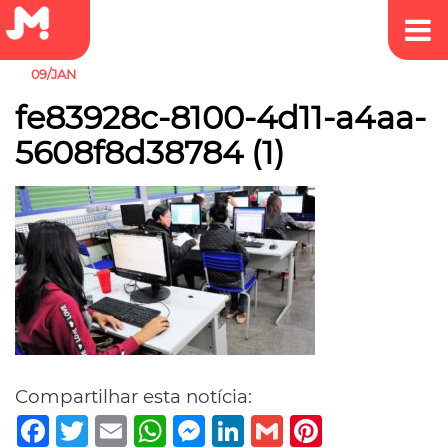
09/JAN
fe83928c-8100-4d11-a4aa-
5608f8d38784 (1)
Compartilhar esta notícia:
Facebook
Twitter
Email
WhatsApp
Messenger
LinkedIn
Gmail
Pinterest