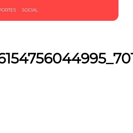
PORTES
SOCIAL
6154756044995_701