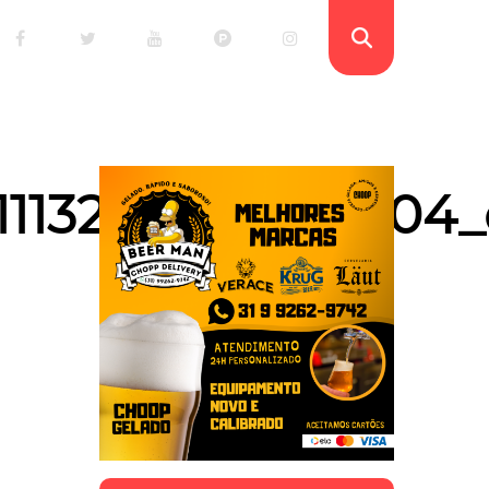
1132558134133304_