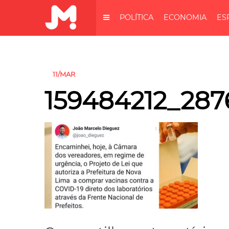
POLÍTICA
ECONOMIA
ES
11/MAR
159484212_287