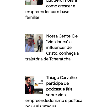
Ludgero mostra
como crescer e
empreender com base
familiar
Nossa Gente: De
“vida louca” a
influencer de
Cristo, conheça a
trajetória de Tcharatcha
Thiago Carvalho
participa de
podcast e fala
sobre vida,
empreendedorismo e política
no Guri Cataguá