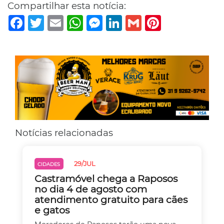
Compartilhar esta notícia:
Facebook
Twitter
Email
WhatsApp
Messenger
LinkedIn
Gmail
Pinterest
Notícias relacionadas
29/JUL
CIDADES
Castramóvel chega a Raposos
no dia 4 de agosto com
atendimento gratuito para cães
e gatos