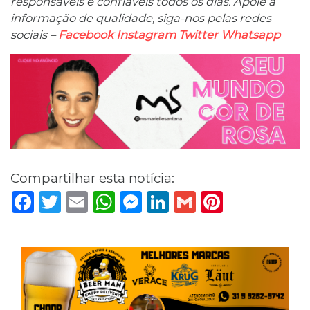
responsáveis ​​e confiáveis ​​todos os dias. Apoie a
informação de qualidade, siga-nos pelas redes
sociais –
Facebook
Instagram
Twitter
Whatsapp
Compartilhar esta notícia:
Facebook
Twitter
Email
WhatsApp
Messenger
LinkedIn
Gmail
Pinterest