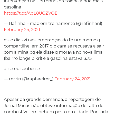
intervenção na Petrobras pressiona ainda mais
gasolina
https://t.co/AdL8UGZVQE
— Rafinha – mãe em treinamento (@rafinhanl)
February 24, 2021
esse dias vi nas lembranças do fb um meme q
compartilhei em 2017 q o cara se recusava a sair
com a mina pq ela disse q morava no nova lima
(bairro longe p krl) e a gasolina estava 3,75
ai se eu soubesse
— mrzin (@raphaelmr_)
February 24, 2021
Apesar da grande demanda, a reportagem do
Jornal Minas não obteve informação de falta de
combustível em nehum posto da cidade. Por toda