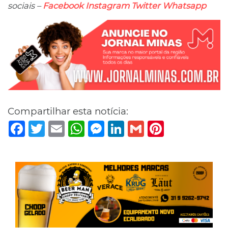
sociais –
Facebook
Instagram
Twitter
Whatsapp
Compartilhar esta notícia:
Facebook
Twitter
Email
WhatsApp
Messenger
LinkedIn
Gmail
Pinterest