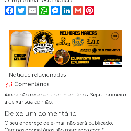
Compartilhar esta notícia:
Facebook
Twitter
Email
WhatsApp
Messenger
LinkedIn
Gmail
Pinterest
Notícias relacionadas
Comentários
Ainda não recebemos comentários. Seja o primeiro
a deixar sua opinião.
Deixe um comentário
O seu endereço de e-mail não será publicado.
Campos obrigatórios são marcados com
*