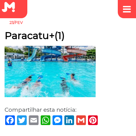
23/FEV
Paracatu+(1)
Compartilhar esta notícia:
Facebook
Twitter
Email
WhatsApp
Messenger
LinkedIn
Gmail
Pinterest