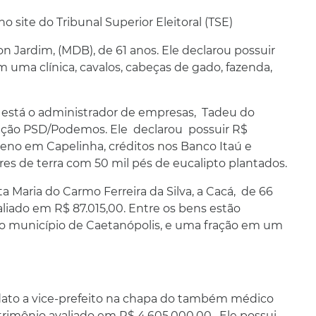
o site do Tribunal Superior Eleitoral (TSE)
n Jardim, (MDB), de 61 anos. Ele declarou possuir
 uma clínica, cavalos, cabeças de gado, fazenda,
está o administrador de empresas, Tadeu do
igação PSD/Podemos. Ele declarou possuir R$
rreno em Capelinha, créditos nos Banco Itaú e
res de terra com 50 mil pés de eucalipto plantados.
ta Maria do Carmo Ferreira da Silva, a Cacá, de 66
liado em R$ 87.015,00. Entre os bens estão
o município de Caetanópolis, e uma fração em um
dato a vice-prefeito na chapa do também médico
trimônio avaliado em R$ 4.605.000,00. Ele possui