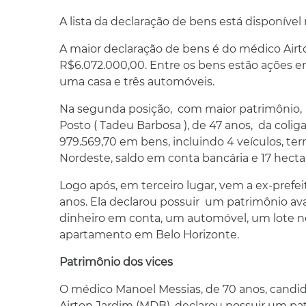
A lista da declaração de bens está disponível n
A maior declaração de bens é do médico Airto
R$6.072.000,00. Entre os bens estão ações em
uma casa e três automóveis.
Na segunda posição, com maior patrimônio, 
Posto ( Tadeu Barbosa ), de 47 anos, da col
979.569,70 em bens, incluindo 4 veículos, te
Nordeste, saldo em conta bancária e 17 hecta
Logo após, em terceiro lugar, vem a ex-prefei
anos. Ela declarou possuir um patrimônio ava
dinheiro em conta, um automóvel, um lote n
apartamento em Belo Horizonte.
Patrimônio dos vices
O médico Manoel Messias, de 70 anos, candi
Airton Jardim (MDB), declarou possuir um pa