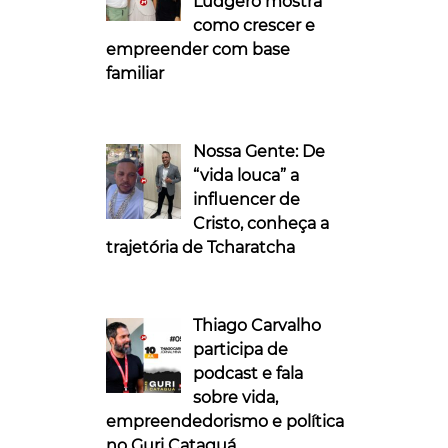
Ludgero mostra
como crescer e
empreender com base
familiar
Nossa Gente: De
“vida louca” a
influencer de
Cristo, conheça a
trajetória de Tcharatcha
Thiago Carvalho
participa de
podcast e fala
sobre vida,
empreendedorismo e política
no Guri Cataguá