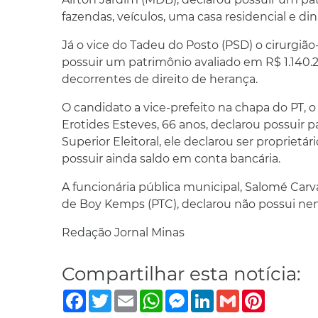
fazendas, veículos, uma casa residencial e di
Já o vice do Tadeu do Posto (PSD) o cirurgião-
possuir um patrimônio avaliado em R$ 1.140.28
decorrentes de direito de herança.
O candidato a vice-prefeito na chapa do PT, 
Erotides Esteves, 66 anos, declarou possuir 
Superior Eleitoral, ele declarou ser propriet
possuir ainda saldo em conta bancária.
A funcionária pública municipal, Salomé Carva
de Boy Kemps (PTC), declarou não possui n
Redação Jornal Minas
Compartilhar esta notícia:
Facebook
Twitter
Email
WhatsApp
Messenger
LinkedIn
Gmail
Pinterest