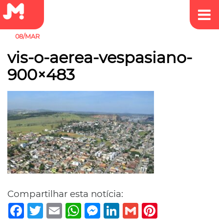
08/MAR
vis-o-aerea-vespasiano-
900×483
Compartilhar esta notícia:
Facebook
Twitter
Email
WhatsApp
Messenger
LinkedIn
Gmail
Pinterest