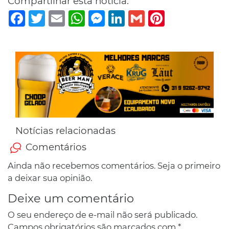
Compartilhar esta notícia:
Facebook
Twitter
Email
WhatsApp
Messenger
LinkedIn
Gmail
Pinterest
Notícias relacionadas
Comentários
Ainda não recebemos comentários. Seja o primeiro
a deixar sua opinião.
Deixe um comentário
O seu endereço de e-mail não será publicado.
Campos obrigatórios são marcados com
*