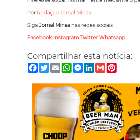
interesse social, normalmente mediante o p
Por
Redação Jornal Minas
Siga
Jornal Minas
nas redes sociais
Facebook
Instagram
Twitter
Whatsapp
Compartilhar esta notícia:
Facebook
Twitter
Email
WhatsApp
Messenger
LinkedIn
Gmail
Pinterest