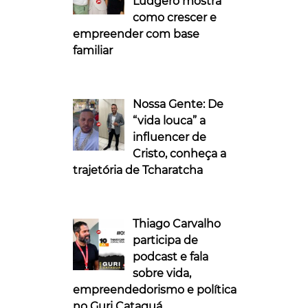
Ludgero mostra
como crescer e
empreender com base
familiar
Nossa Gente: De
“vida louca” a
influencer de
Cristo, conheça a
trajetória de Tcharatcha
Thiago Carvalho
participa de
podcast e fala
sobre vida,
empreendedorismo e política
no Guri Cataguá