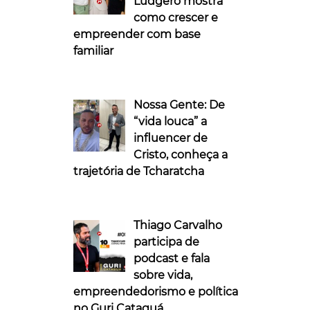
Ludgero mostra
como crescer e
empreender com base
familiar
Nossa Gente: De
“vida louca” a
influencer de
Cristo, conheça a
trajetória de Tcharatcha
Thiago Carvalho
participa de
podcast e fala
sobre vida,
empreendedorismo e política
no Guri Cataguá