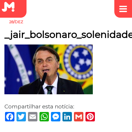
28/DEZ
_jair_bolsonaro_solenid
Compartilhar esta notícia:
Facebook
Twitter
Email
WhatsApp
Messenger
LinkedIn
Gmail
Pinterest